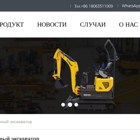
 HOURS:
8AM-6PM
WhatsApp
Тел.:+86 18063511009
РОДУКТ
НОВОСТИ
СЛУЧАИ
О НАС
нный экскаватор
нный экскаватор