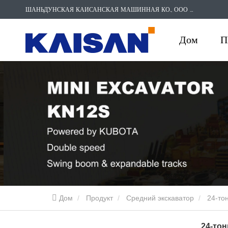
ШАНЬДУНСКАЯ КАИСАНСКАЯ МАШИННАЯ КО., ООО
SERVICE
Дом
П
Дом
Продукт
Средний экскаватор
24-то
24-то