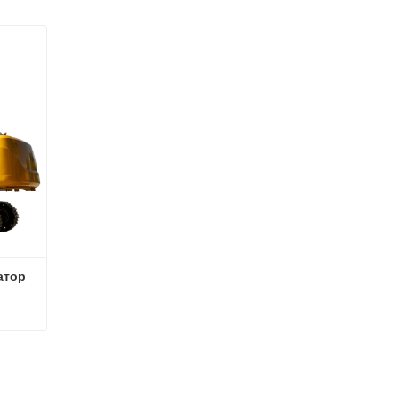
атор
ватор