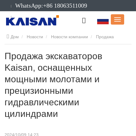
WhatsApp:+86 18063511009
Электронная
почта:info@kaisanmachinery.com
Дом
Новости
Новости компании
Продажа
экскаваторов Kaisan, оснащенных мощными молотами и
Продажа экскаваторов
Kaisan, оснащенных
прецизионными гидравлическими цилиндрами
мощными молотами и
прецизионными
гидравлическими
цилиндрами
2024/10/09 14:23