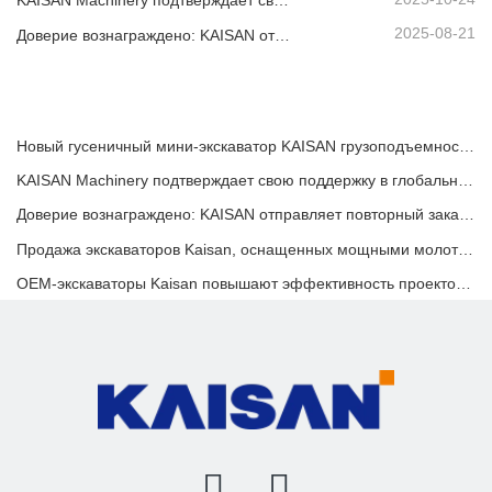
KAISAN Machinery подтверждает свою поддержку в глобальном масштабе с помощью проактивной технической миссии
2025-08-21
Доверие вознаграждено: KAISAN отправляет повторный заказ на 20 экскаваторов своему давнему португальскому партнеру
Новый гусеничный мини-экскаватор KAISAN грузоподъемностью 1,2 тонны: конструкция с нулевой задней частью для работы в стесненных условиях.
KAISAN Machinery подтверждает свою поддержку в глобальном масштабе с помощью проактивной технической миссии
Доверие вознаграждено: KAISAN отправляет повторный заказ на 20 экскаваторов своему давнему португальскому партнеру
Продажа экскаваторов Kaisan, оснащенных мощными молотами и прецизионными гидравлическими цилиндрами
OEM-экскаваторы Kaisan повышают эффективность проектов по ландшафтному дизайну