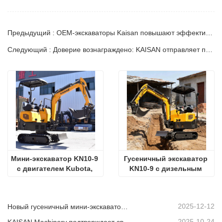
Предыдущий : OEM-экскаваторы Kaisan повышают эффективность проектов по ландшафтному дизайну
Следующий : Доверие вознаграждено: KAISAN отправляет повторный заказ на 20 экскаваторов своему давнему португальскому партнеру
Мини-экскаватор KN10-9 
Гусеничный экскаватор 
с двигателем Kubota, 
KN10-9 с дизельным 
работающий в саду
двигателем для работы 
на приусадебном 
участке.
2025-12-12
Новый гусеничный мини-экскаватор KAISAN грузоподъемностью 1,2 тонны: конструкция с нулевой задней частью для работы в стесненных условиях.
2025-10-24