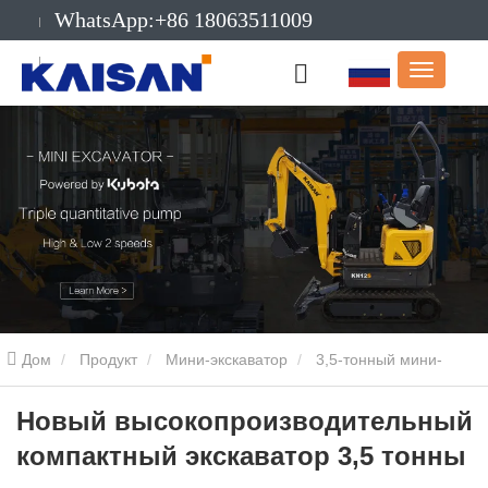
WhatsApp:+86 18063511009
Электронная
почта:info@kaisanmachinery.com
Дом
Продукт
Мини-экскаватор
3,5-тонный мини-
экскаватор
Новый высокопроизводительный компактный
Новый высокопроизводительный
компактный экскаватор 3,5 тонны
экскаватор 3,5 тонны