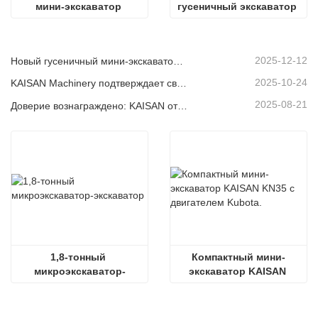
мини-экскаватор 
гусеничный экскаватор 
массой 2,8 тонны
сельскохозяйственное 
оборудование
2025-12-12
Новый гусеничный мини-экскаватор KAISAN грузоподъемностью 1,2 тонны: конструкция с нулевой задней частью для работы в стесненных условиях.
2025-10-24
KAISAN Machinery подтверждает свою поддержку в глобальном масштабе с помощью проактивной технической миссии
2025-08-21
Доверие вознаграждено: KAISAN отправляет повторный заказ на 20 экскаваторов своему давнему португальскому партнеру
1,8-тонный 
Компактный мини-
микроэкскаватор-
экскаватор KAISAN 
экскаватор
KN35 с двигателем 
Kubota.