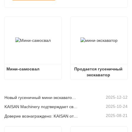
Мини-самосвал
Продается гусеничный 
экскаватор 
грузоподъемностью 1 
тонна с дизельным 
двигателем.
2025-12-12
Новый гусеничный мини-экскаватор KAISAN грузоподъемностью 1,2 тонны: конструкция с нулевой задней частью для работы в стесненных условиях.
2025-10-24
KAISAN Machinery подтверждает свою поддержку в глобальном масштабе с помощью проактивной технической миссии
2025-08-21
Доверие вознаграждено: KAISAN отправляет повторный заказ на 20 экскаваторов своему давнему португальскому партнеру