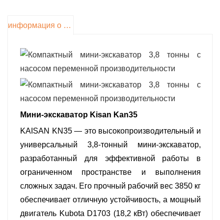
высоты выгрузки 3520 мм. Мобильность
обеспечивается за счёт двухдиапазонной
информация о продукте
передачи (2,3/4,0 км/ч), малого радиуса
поворота 2265 мм и способности
преодолевать уклоны до 30°.
Шасси шириной 1700 мм с резиново-
стальными гусеницами шириной 300 мм
оказывает минимальное давление на грунт
Мини-экскаватор Kisan Kan35
(33,9 кПа), чему способствует натяжитель
KAISAN KN35 — это высокопроизводительный и
смазки. Основные размеры: транспортная
универсальный 3,8-тонный мини-экскаватор,
длина 4945 мм и общая высота 2585 мм.
разработанный для эффективной работы в
Машина имеет значительный вылет:
ограниченном пространстве и выполнения
максимальный радиус копания по земле
сложных задач. Его прочный рабочий вес 3850 кг
составляет 5575 мм, максимальная высота
обеспечивает отличную устойчивость, а мощный
копания — 5045 мм. Угол поворота стрелы на
двигатель Kubota D1703 (18,2 кВт) обеспечивает