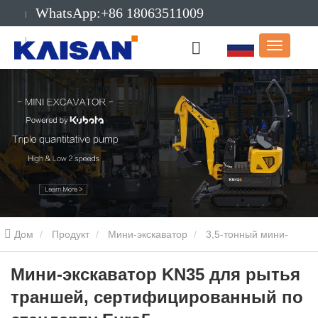
WhatsApp:+86 18063511009
Электронная
почта:info@kaisanmachinery.com
Дом
Продукт
Мини-экскаватор
3,5-тонный мини-
экскаватор
Мини-экскаватор KN35 для рытья траншей,
Мини-экскаватор KN35 для рытья
траншей, сертифицированный по
сертифицированный по стандарту Euro5