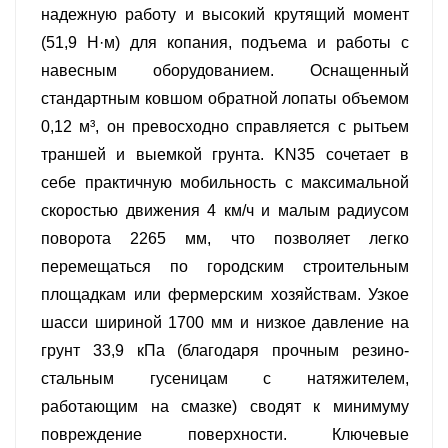
72° влево и 44° вправо повышает гибкость
надежную работу и высокий крутящий момент
работы в ограниченном пространстве. Отвал
(51,9 Н·м) для копания, подъема и работы с
поднимается на 376 мм и копает на глубину
навесным оборудованием. Оснащенный
385 мм. Благодаря топливному баку
стандартным ковшом обратной лопаты объемом
емкостью 40 л и гидравлическому баку
0,12 м³, он превосходно справляется с рытьем
емкостью 41 л модель KN35 обеспечивает
траншей и выемкой грунта. KN35 сочетает в
практичную надежность при выполнении
себе практичную мобильность с максимальной
строительных, ландшафтных и
скоростью движения 4 км/ч и малым радиусом
коммунальных проектов.
поворота 2265 мм, что позволяет легко
перемещаться по городским строительным
площадкам или фермерским хозяйствам. Узкое
шасси шириной 1700 мм и низкое давление на
грунт 33,9 кПа (благодаря прочным резино-
стальным гусеницам с натяжителем,
работающим на смазке) сводят к минимуму
повреждение поверхности. Ключевые