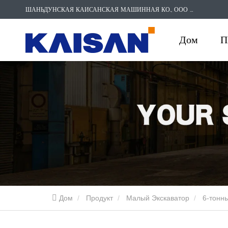
ШАНЬДУНСКАЯ КАИСАНСКАЯ МАШИННАЯ КО., ООО
SERVICE
Дом
П
Дом
Продукт
Малый Экскаватор
6-тонн