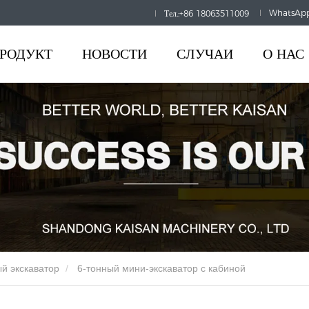
 HOURS:
8AM-6PM
WhatsApp
Тел.:+86 18063511009
РОДУКТ
НОВОСТИ
СЛУЧАИ
О НАС
ый экскаватор
6-тонный мини-экскаватор с кабиной