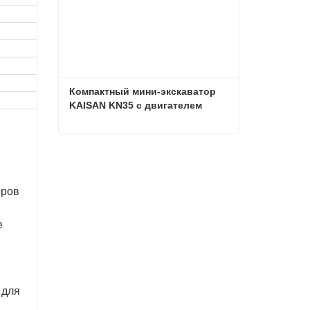
Компактный мини-экскаватор 
KAISAN KN35 с двигателем 
Kubota.
Компактный мини-экскаватор KAISAN KN35 с двигателем Kubota.
Связаться сейчас
оров
е
 для