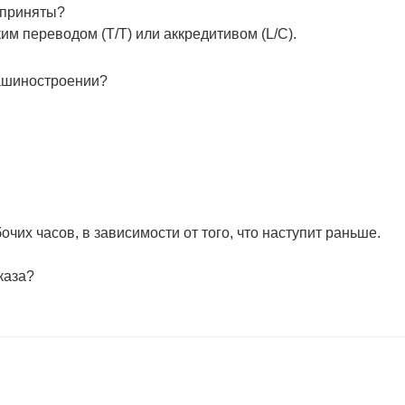
 приняты?
м переводом (T/T) или аккредитивом (L/C).
машиностроении?
очих часов, в зависимости от того, что наступит раньше.
каза?