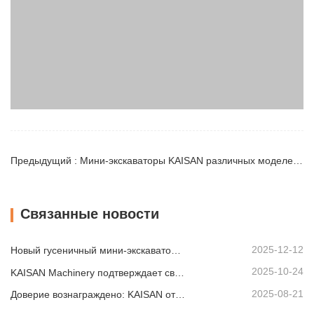
Предыдущий : Мини-экскаваторы KAISAN различных моделей ждут отправки
Связанные новости
2025-12-12
Новый гусеничный мини-экскаватор KAISAN грузоподъемностью 1,2 тонны: конструкция с нулевой задней частью для работы в стесненных условиях.
2025-10-24
KAISAN Machinery подтверждает свою поддержку в глобальном масштабе с помощью проактивной технической миссии
2025-08-21
Доверие вознаграждено: KAISAN отправляет повторный заказ на 20 экскаваторов своему давнему португальскому партнеру