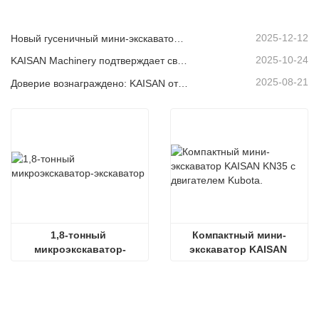
2025-12-12
Новый гусеничный мини-экскаватор KAISAN грузоподъемностью 1,2 тонны: конструкция с нулевой задней частью для работы в стесненных условиях.
2025-10-24
KAISAN Machinery подтверждает свою поддержку в глобальном масштабе с помощью проактивной технической миссии
2025-08-21
Доверие вознаграждено: KAISAN отправляет повторный заказ на 20 экскаваторов своему давнему португальскому партнеру
1,8-тонный 
Компактный мини-
микроэкскаватор-
экскаватор KAISAN 
экскаватор
KN35 с двигателем 
Kubota.