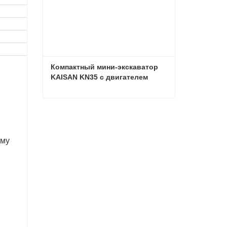
Компактный мини-экскаватор 
KAISAN KN35 с двигателем 
Kubota.
Компактный мини-экскаватор KAISAN KN35 с двигателем Kubota.
Связаться сейчас
ему