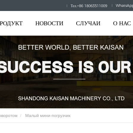
 HOURS:
8AM-6PM
WhatsApp
Тел.:+86 18063511009
РОДУКТ
НОВОСТИ
СЛУЧАИ
О НАС
оворотом
Малый мини-погрузчик