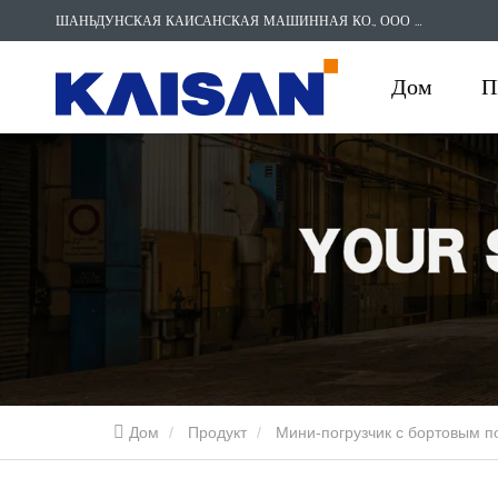
ШАНЬДУНСКАЯ КАИСАНСКАЯ МАШИННАЯ КО., ООО
SERVICE
Дом
П
Дом
Продукт
Мини-погрузчик с бортовым п