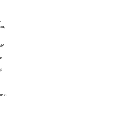
.
ия,
му
ли
ей
нию,